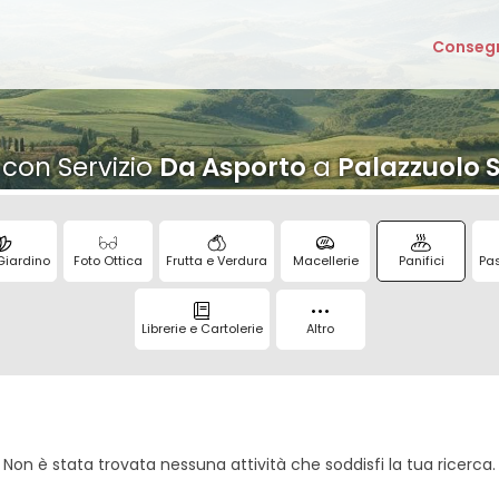
Consegn
con Servizio
Da Asporto
a
Palazzuolo S
Giardino
Foto Ottica
Frutta e Verdura
Macellerie
Panifici
Pas
Librerie e Cartolerie
Altro
Non è stata trovata nessuna attività che soddisfi la tua ricerca.