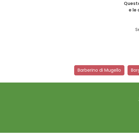
Questa
e le
S
Barberino di Mugello
Bor