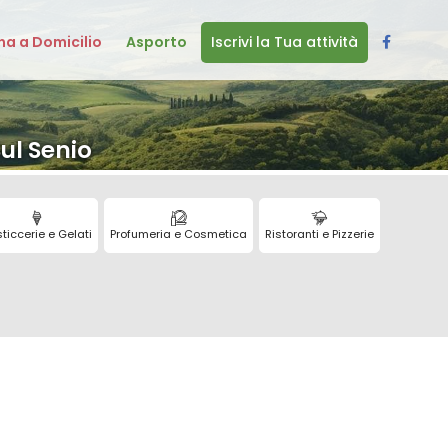
a a Domicilio
Asporto
Iscrivi la Tua attività
ul Senio
ticcerie e Gelati
Profumeria e Cosmetica
Ristoranti e Pizzerie