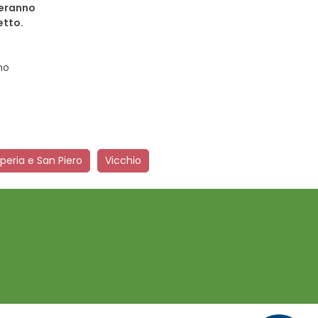
deranno
etto.
no
peria e San Piero
Vicchio