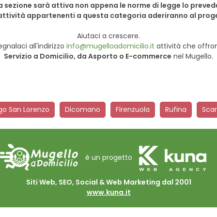
 sezione sarà attiva non appena le norme di legge lo preve
 attività appartenenti a questa categoria aderiranno al prog
Aiutaci a crescere.
egnalaci all'indirizzo
info@mugelloadomicilio.it
attività che offro
Servizio a Domicilio, da Asporto o E-commerce
nel Mugello.
go San Lorenzo
Dicomano
Firenzuola
Rufina
Scar
è un progetto
Siti Web, SEO, Social & Web Marketing dal 2001
www.kuna.it