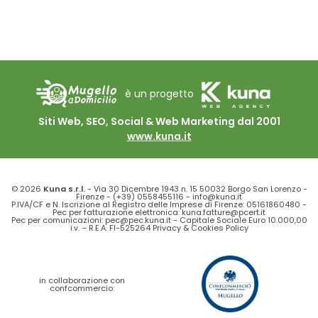
è un progetto
Siti Web, SEO, Social & Web Marketing dal 2001
www.kuna.it
© 2026
Kuna s.r.l.
- Via 30 Dicembre 1943 n. 15 50032 Borgo San Lorenzo -
Firenze -
(+39) 0558455116
-
info@kuna.it
P.IVA/CF e N. Iscrizione al Registro delle Imprese di Firenze: 05161860480 -
Pec per fatturazione elettronica: kuna.fatture@pcert.it
Pec per comunicazioni: pec@pec.kuna.it - Capitale Sociale Euro 10.000,00
i.v. – R.E.A. FI-525264
Privacy
&
Cookies Policy
in collaborazione con
confcommercio: