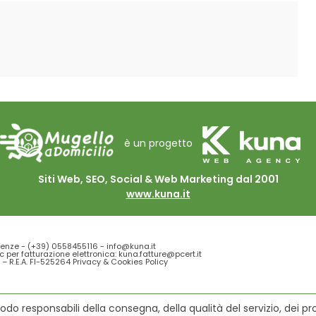
è un progetto
Siti Web, SEO, Social & Web Marketing dal 2001
www.kuna.it
renze -
(+39) 0558455116
-
info@kuna.it
c per fatturazione elettronica: kuna.fatture@pcert.it
 – R.E.A. FI-525264
Privacy
&
Cookies Policy
o responsabili della consegna, della qualità del servizio, dei pro