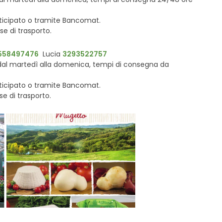
nticipato o tramite Bancomat.
se di trasporto.
558497476
Lucia
3293522757
al martedì alla domenica, tempi di consegna da
nticipato o tramite Bancomat.
se di trasporto.