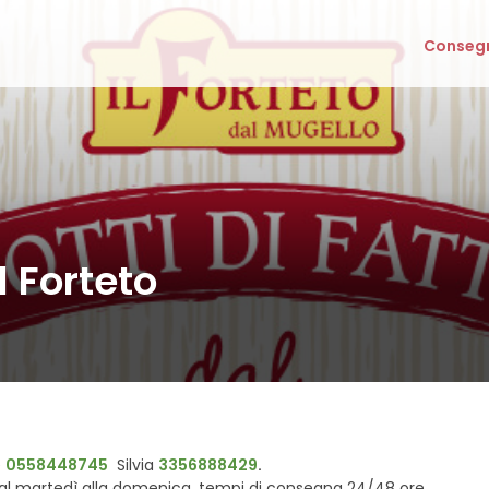
Consegn
l Forteto
e
0558448745
Silvia
3356888429
.
l martedì alla domenica, tempi di consegna 24/48 ore