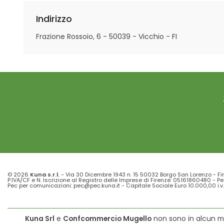
Indirizzo
Frazione Rossoio, 6 - 50039 - Vicchio - FI
© 2026
Kuna s.r.l.
- Via 30 Dicembre 1943 n. 15 50032 Borgo San Lorenzo - Fi
P.IVA/CF e N. Iscrizione al Registro delle Imprese di Firenze: 05161860480 - Pe
Pec per comunicazioni: pec@pec.kuna.it - Capitale Sociale Euro 10.000,00 i.v.
Kuna Srl
e
Confcommercio Mugello
non sono in alcun mod