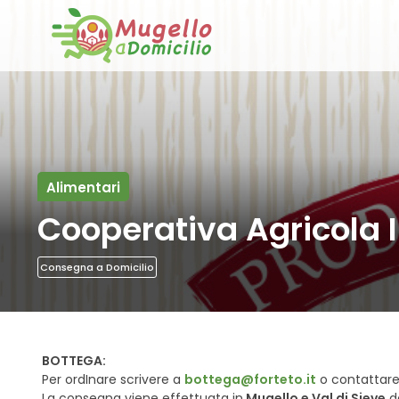
Alimentari
Cooperativa Agricola I
Consegna a Domicilio
BOTTEGA:
Per ordInare scrivere a
bottega@forteto.it
o contattar
La consegna viene effettuata in
Mugello e Val di Sieve
da