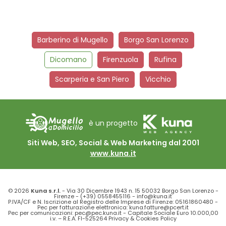
Barberino di Mugello
Borgo San Lorenzo
Dicomano
Firenzuola
Rufina
Scarperia e San Piero
Vicchio
è un progetto
Siti Web, SEO, Social & Web Marketing dal 2001
www.kuna.it
© 2026
Kuna s.r.l.
- Via 30 Dicembre 1943 n. 15 50032 Borgo San Lorenzo -
Firenze -
(+39) 0558455116
-
info@kuna.it
P.IVA/CF e N. Iscrizione al Registro delle Imprese di Firenze: 05161860480 -
Pec per fatturazione elettronica: kuna.fatture@pcert.it
Pec per comunicazioni: pec@pec.kuna.it - Capitale Sociale Euro 10.000,00
i.v. – R.E.A. FI-525264
Privacy
&
Cookies Policy