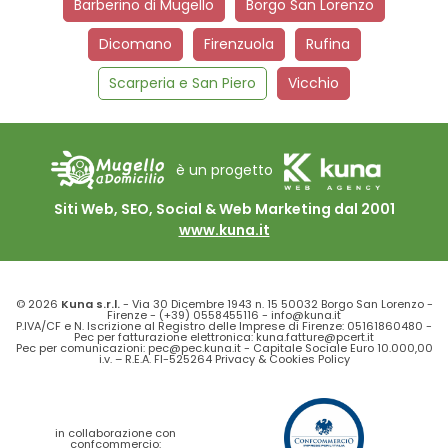
Barberino di Mugello
Borgo San Lorenzo
Dicomano
Firenzuola
Rufina
Scarperia e San Piero
Vicchio
è un progetto
Siti Web, SEO, Social & Web Marketing dal 2001
www.kuna.it
© 2026
Kuna s.r.l.
- Via 30 Dicembre 1943 n. 15 50032 Borgo San Lorenzo -
Firenze -
(+39) 0558455116
-
info@kuna.it
P.IVA/CF e N. Iscrizione al Registro delle Imprese di Firenze: 05161860480 -
Pec per fatturazione elettronica: kuna.fatture@pcert.it
Pec per comunicazioni: pec@pec.kuna.it - Capitale Sociale Euro 10.000,00
i.v. – R.E.A. FI-525264
Privacy
&
Cookies Policy
in collaborazione con
confcommercio: