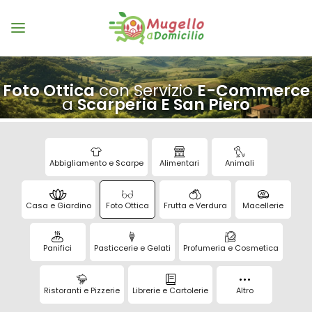
Foto Ottica
con Servizio
E-Commerce
a
Scarperia E San Piero
Abbigliamento e Scarpe
Alimentari
Animali
Casa e Giardino
Foto Ottica
Frutta e Verdura
Macellerie
Panifici
Pasticcerie e Gelati
Profumeria e Cosmetica
Ristoranti e Pizzerie
Librerie e Cartolerie
Altro