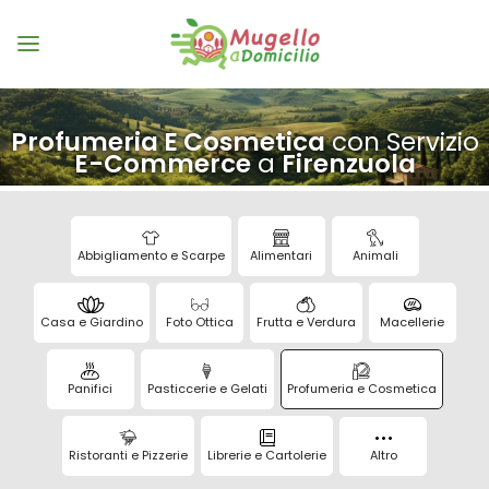
Profumeria E Cosmetica
con Servizio
E-Commerce
a
Firenzuola
Abbigliamento e Scarpe
Alimentari
Animali
Casa e Giardino
Foto Ottica
Frutta e Verdura
Macellerie
Panifici
Pasticcerie e Gelati
Profumeria e Cosmetica
Ristoranti e Pizzerie
Librerie e Cartolerie
Altro