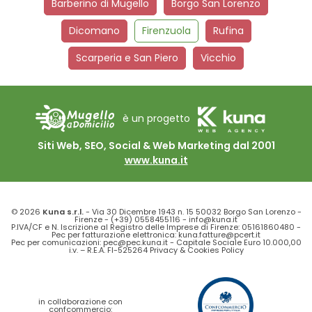
Barberino di Mugello
Borgo San Lorenzo
Dicomano
Firenzuola
Rufina
Scarperia e San Piero
Vicchio
è un progetto
Siti Web, SEO, Social & Web Marketing dal 2001
www.kuna.it
© 2026
Kuna s.r.l.
- Via 30 Dicembre 1943 n. 15 50032 Borgo San Lorenzo -
Firenze -
(+39) 0558455116
-
info@kuna.it
P.IVA/CF e N. Iscrizione al Registro delle Imprese di Firenze: 05161860480 -
Pec per fatturazione elettronica: kuna.fatture@pcert.it
Pec per comunicazioni: pec@pec.kuna.it - Capitale Sociale Euro 10.000,00
i.v. – R.E.A. FI-525264
Privacy
&
Cookies Policy
in collaborazione con
confcommercio: