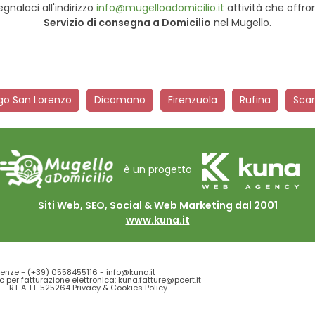
egnalaci all'indirizzo
info@mugelloadomicilio.it
attività che offro
Servizio di consegna a Domicilio
nel Mugello.
go San Lorenzo
Dicomano
Firenzuola
Rufina
Scar
è un progetto
Siti Web, SEO, Social & Web Marketing dal 2001
www.kuna.it
renze -
(+39) 0558455116
-
info@kuna.it
c per fatturazione elettronica: kuna.fatture@pcert.it
 – R.E.A. FI-525264
Privacy
&
Cookies Policy