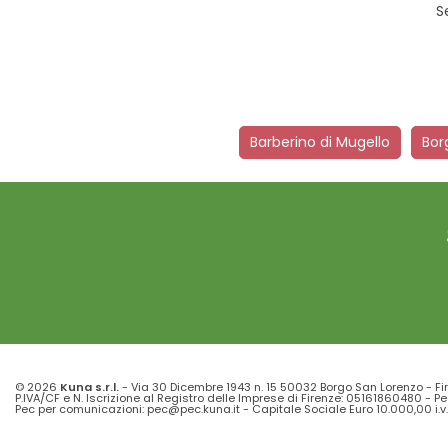
S
Barberino di Mugello
Bor
© 2026
Kuna s.r.l.
- Via 30 Dicembre 1943 n. 15 50032 Borgo San Lorenzo - Fi
P.IVA/CF e N. Iscrizione al Registro delle Imprese di Firenze: 05161860480 - Pe
Pec per comunicazioni: pec@pec.kuna.it - Capitale Sociale Euro 10.000,00 i.v.