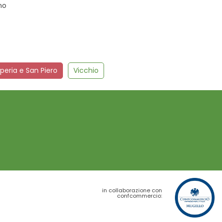
no
peria e San Piero
Vicchio
in collaborazione con
confcommercio: